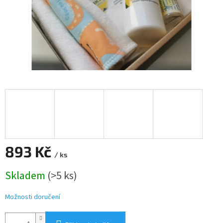
893 Kč
/ ks
Měrná
Skladem
(>5 ks)
cena:
Možnosti doručení