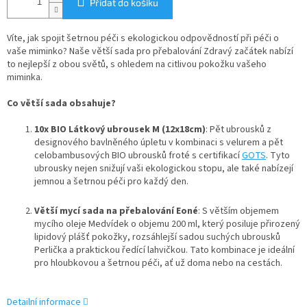
Přidat do košíku
Víte, jak spojit šetrnou péči s ekologickou odpovědností při péči o
vaše miminko? Naše větší sada pro přebalování Zdravý začátek nabízí
to nejlepší z obou světů, s ohledem na citlivou pokožku vašeho
miminka.
Co větší sada obsahuje?
10x BIO Látkový ubrousek M (12x18cm)
: Pět ubrousků z
designového bavlněného úpletu v kombinaci s velurem a pět
celobambusových BIO ubrousků froté s certifikací
GOTS
. Tyto
ubrousky nejen snižují vaši ekologickou stopu, ale také nabízejí
jemnou a šetrnou péči pro každý den.
Větší mycí sada na přebalování Eoné
: S větším objemem
mycího oleje Medvídek o objemu 200 ml, který posiluje přirozený
lipidový plášť pokožky, rozsáhlejší sadou suchých ubrousků
Perlička a praktickou ředící lahvičkou. Tato kombinace je ideální
pro hloubkovou a šetrnou péči, ať už doma nebo na cestách.
Detailní informace