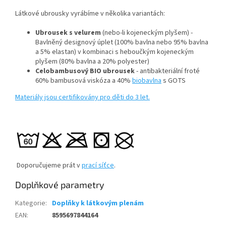
Látkové ubrousky vyrábíme v několika variantách:
Ubrousek s velurem
(nebo-li kojeneckým plyšem) -
Bavlněný designový úplet (100% bavlna nebo 95% bavlna
a 5% elastan) v kombinaci s heboučkým kojeneckým
plyšem (80% bavlna a 20% polyester)
Celobambusový BIO ubrousek
- antibakteriální froté
60% bambusová viskóza a 40%
biobavlna
s GOTS
Materiály jsou certifikovány pro děti do 3 let.
Doporučujeme prát v
prací síťce
.
Doplňkové parametry
Kategorie
:
Doplňky k látkovým plenám
EAN
:
8595697844164