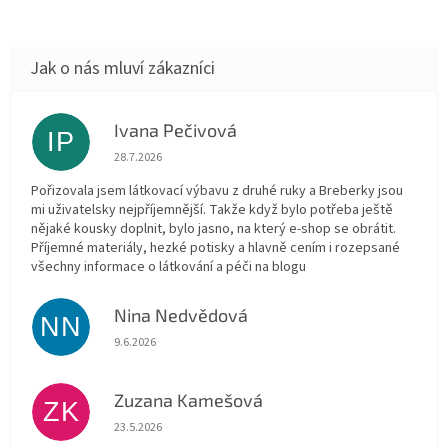
Ivana Pečivová
IP
Hodnocení obchodu je 5 z 5 hvězdiček.
28.7.2026
Pořizovala jsem látkovací výbavu z druhé ruky a Breberky jsou
mi uživatelsky nejpříjemnější. Takže když bylo potřeba ještě
nějaké kousky doplnit, bylo jasno, na který e-shop se obrátit.
Příjemné materiály, hezké potisky a hlavně cením i rozepsané
všechny informace o látkování a péči na blogu
Nina Nedvědová
NN
Hodnocení obchodu je 5 z 5 hvězdiček.
9.6.2026
Zuzana Kamešová
ZK
Hodnocení obchodu je 5 z 5 hvězdiček.
23.5.2026