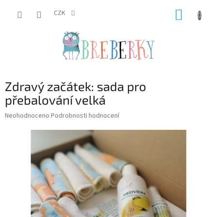
Přejít
NÁKUP
na
CZK
obsah
KOŠÍK
Zdravý začátek: sada pro
přebalování velká
Průměrné
Neohodnoceno
Podrobnosti hodnocení
hodnocení
produktu
je
0,0
z
5
hvězdiček.