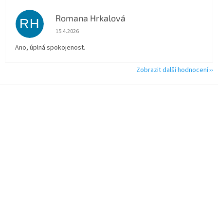
Romana Hrkalová
RH
Hodnocení obchodu je 5 z 5 hvězdiček.
15.4.2026
Ano, úplná spokojenost.
Zobrazit další hodnocení
Z
á
p
a
t
í