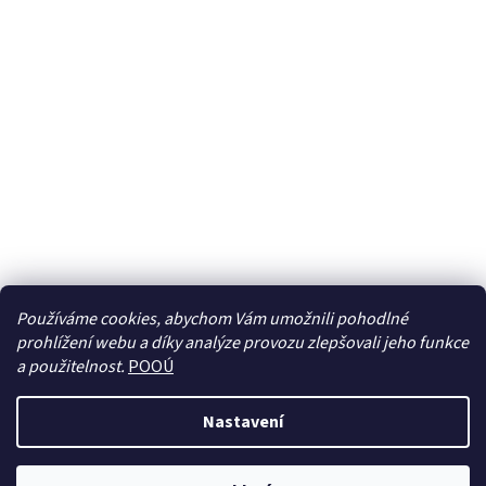
Používáme cookies, abychom Vám umožnili pohodlné
prohlížení webu a díky analýze provozu zlepšovali jeho funkce
Sledovat na Instagramu
a použitelnost.
POOÚ
Nastavení
Vytvořil Shoptet