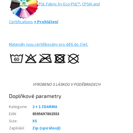
PUL Fabric by Eco-PUL™
,
CPSIA and
Certifications
+ Prohlášení
Materiály jsou certifikovány pro děti do 3 let.
VYROBENO S LÁSKOU V PODĚBRADECH
Doplňkové parametry
Kategorie
:
2 + 1 ZDARMA
EAN
:
8595697802553
Size
:
XS
Zapínání
:
Zip (spirálový)