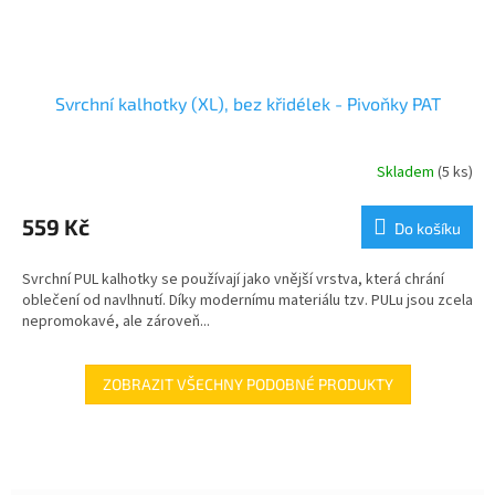
Svrchní kalhotky (XL), bez křidélek - Pivoňky PAT
Skladem
(5 ks)
559 Kč
Do košíku
Svrchní PUL kalhotky se používají jako vnější vrstva, která chrání
oblečení od navlhnutí. Díky modernímu materiálu tzv. PULu jsou zcela
nepromokavé, ale zároveň...
ZOBRAZIT VŠECHNY PODOBNÉ PRODUKTY