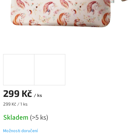
299 Kč
/ ks
Měrná
299 Kč / 1 ks
cena:
Skladem
(>5 ks)
Možnosti doručení