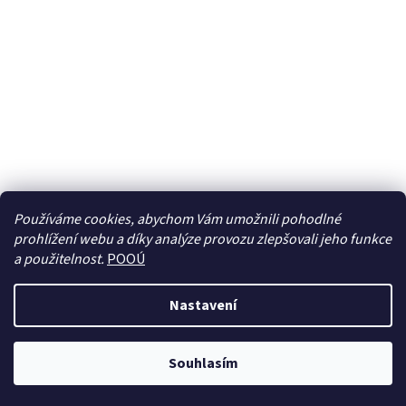
Používáme cookies, abychom Vám umožnili pohodlné
prohlížení webu a díky analýze provozu zlepšovali jeho funkce
Sledovat na Instagramu
a použitelnost.
POOÚ
Nastavení
Vytvořil Shoptet
Souhlasím
Copyright 2026
BREBERKY.cz
. Všechna práva vyhrazena.