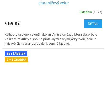
starorůžový velur
Skladem
(>5 ks)
469 Kč
DETAIL
Kalhotková plenka slouží jako vnitřní (savá) část, která absorbuje
veškeré tekutiny a spolu s přídavnými savými jádry tvoří jednu z
najsavějších variant přebalení. Jemně řasené...
Bez křidélek
2 + 1 ZDARMA