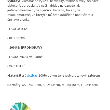
Výhody:
Všestranné využití: na vložky, mokré plavky, špinavé
oblečení, ubrousky... V naší nabídce naleznete jak
jednokomorové pytle s jednou kapsou, tak i pytle
dvoukomorové, ve kterých můžete odděleně nosit čisté a
špinavé plenky.
- EKOLOGICKÝ
- DESIGNOVÝ
- 100% NEPROMOKAVÝ
- EKONOMICKY VÝHODNÝ
- VARIABILNÍ
Materiál a
údržba:
100% polyester s polyuretanový zátěrem
Rozměry: XS - 24x17cm, S - 25x35cm, M - 30x40cm, L - 35x55cm