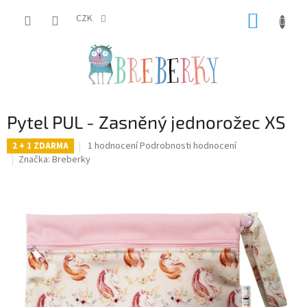
Přejít
NÁKUP
na
CZK
obsah
KOŠÍK
Pytel PUL - Zasněný jednorožec XS
Průměrné
1 hodnocení
Podrobnosti hodnocení
2 + 1 ZDARMA
hodnocení
Značka:
Breberky
produktu
je
5,0
z
5
hvězdiček.