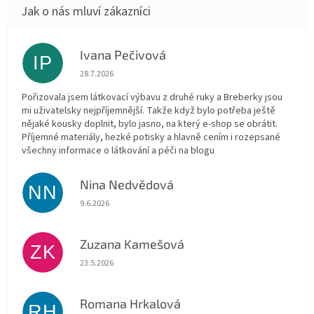
Ivana Pečivová
IP
Hodnocení obchodu je 5 z 5 hvězdiček.
28.7.2026
Pořizovala jsem látkovací výbavu z druhé ruky a Breberky jsou
mi uživatelsky nejpříjemnější. Takže když bylo potřeba ještě
nějaké kousky doplnit, bylo jasno, na který e-shop se obrátit.
Příjemné materiály, hezké potisky a hlavně cením i rozepsané
všechny informace o látkování a péči na blogu
Nina Nedvědová
NN
Hodnocení obchodu je 5 z 5 hvězdiček.
9.6.2026
Zuzana Kamešová
ZK
Hodnocení obchodu je 5 z 5 hvězdiček.
23.5.2026
Romana Hrkalová
RH