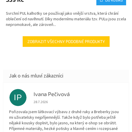
Svrchní PUL kalhotky se používají jako vnější vrstva, která chrání
oblečení od navlhnutí. Díky modernímu materiálu tzv. PULu jsou zcela
nepromokavé, ale zároveň...
ZOBRAZIT VŠECHNY PODOBNÉ PRODUKTY
Ivana Pečivová
IP
Hodnocení obchodu je 5 z 5 hvězdiček.
28.7.2026
Pořizovala jsem látkovací výbavu z druhé ruky a Breberky jsou
mi uživatelsky nejpříjemnější. Takže když bylo potřeba ještě
nějaké kousky doplnit, bylo jasno, na který e-shop se obrátit.
Příjemné materiály, hezké potisky a hlavně cením i rozepsané