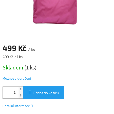
499 Kč
/ ks
Měrná
499 Kč / 1 ks
cena:
Skladem
(1 ks)
Možnosti doručení
Přidat do košíku
Detailní informace