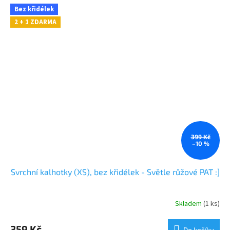
Bez křidélek
2 + 1 ZDARMA
399 Kč
–10 %
Svrchní kalhotky (XS), bez křidélek - Světle růžové PAT :]
Skladem
(1 ks)
359 Kč
Do košíku