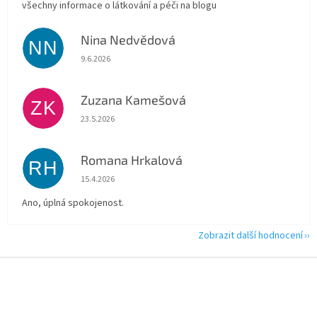
všechny informace o látkování a péči na blogu
Nina Nedvědová
NN
Hodnocení obchodu je 5 z 5 hvězdiček.
9.6.2026
Zuzana Kamešová
ZK
Hodnocení obchodu je 5 z 5 hvězdiček.
23.5.2026
Romana Hrkalová
RH
Hodnocení obchodu je 5 z 5 hvězdiček.
15.4.2026
Ano, úplná spokojenost.
Zobrazit další hodnocení
Z
á
p
a