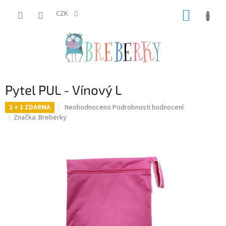
Přejít
NÁKUP
na
CZK
obsah
KOŠÍK
Pytel PUL - Vínový L
Průměrné
Neohodnoceno
Podrobnosti hodnocení
2 + 1 ZDARMA
hodnocení
Značka:
Breberky
produktu
je
0,0
z
5
hvězdiček.