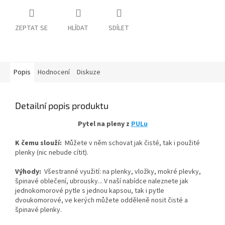
ZEPTAT SE
HLÍDAT
SDÍLET
Popis
Hodnocení
Diskuze
Detailní popis produktu
Pytel na pleny z
PULu
K čemu slouží:
Můžete v něm schovat jak čisté, tak i použité
plenky (nic nebude cítit).
Výhody:
Všestranné využití: na plenky, vložky, mokré plevky,
špinavé oblečení, ubrousky... V naší nabídce naleznete jak
jednokomorové pytle s jednou kapsou, tak i pytle
dvoukomorové, ve kerých můžete odděleně nosit čisté a
špinavé plenky.