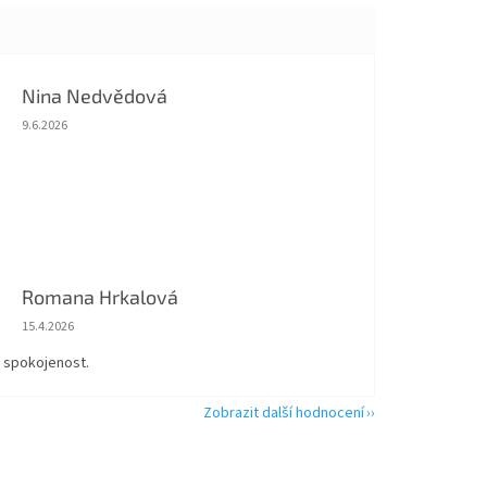
Nina Nedvědová
Hodnocení obchodu je 5 z 5 hvězdiček.
9.6.2026
Romana Hrkalová
Hodnocení obchodu je 5 z 5 hvězdiček.
15.4.2026
á spokojenost.
Zobrazit další hodnocení