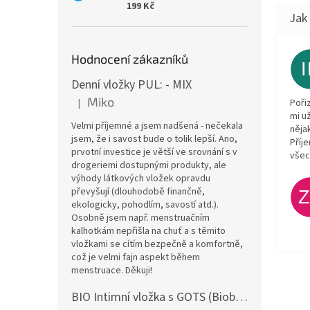
199 Kč
Hodnocení zákazníků
Denní vložky PUL: - MIX
Miko
Poři
|
Hodnocení produktu je 5 z 5 hvězdiček.
mi u
Velmi příjemné a jsem nadšená - nečekala
něja
jsem, že i savost bude o tolik lepší. Ano,
Příj
prvotní investice je větší ve srovnání s v
všec
drogeriemi dostupnými produkty, ale
výhody látkových vložek opravdu
převyšují (dlouhodobě finančně,
ekologicky, pohodlím, savostí atd.).
Osobně jsem např. menstruačním
kalhotkám nepřišla na chuť a s těmito
vložkami se cítím bezpečně a komfortně,
což je velmi fajn aspekt během
menstruace. Děkuji!
BIO Intimní vložka s GOTS (Biobavlněný úplet) - Malované pivoňky v hořčicové