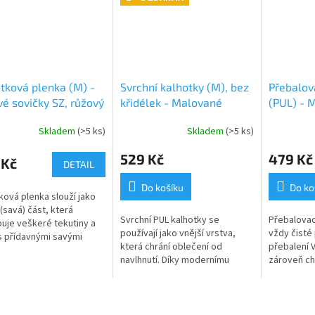
tková plenka (M) -
Svrchní kalhotky (M), bez
Přebalov
é sovičky SZ, růžový
křidélek - Malované
(PUL) - M
mraky PAT
černý vel
Skladem
(>5 ks)
Skladem
(>5 ks)
529 Kč
479 Kč
 Kč
DETAIL
Do košíku
Do ko
ková plenka slouží jako
 (savá) část, která
Svrchní PUL kalhotky se
Přebalovací
uje veškeré tekutiny a
používají jako vnější vrstva,
vždy čisté
s přídavnými savými
která chrání oblečení od
přebalení 
tvoří jednu z najsavějších
navlhnutí. Díky modernímu
zároveň ch
t přebalení. Jemně
materiálu tzv. PULu jsou zcela
případnou 
..
nepromokavé, ale zároveň
všude tam,
prodyšné a tak...
přebalit, ne