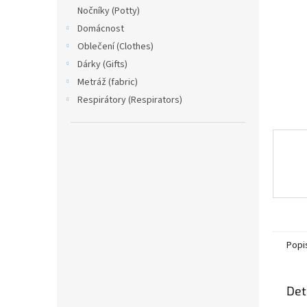
n
Nočníky (Potty)
e
Domácnost
l
Oblečení (Clothes)
Dárky (Gifts)
Metráž (fabric)
Respirátory (Respirators)
Popi
Det