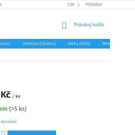
OBNÍCH ÚDAJŮ
JAK NA REKLAMACI A VRÁCENÍ ZBOŽÍ
CZK
Přihlášení
PROHLÁŠENÍ 
NÁKUPNÍ
Prázdný košík
KOŠÍK
cnost
Oblečení (Clothes)
Dárky (Gifts)
Metráž (fabric)
 Kč
/ ks
dem
(>5 ks)
 doručení