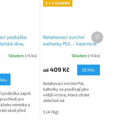
2 + 1 ZDARMA
Další
ací podložka
Natahovací svrchní
produkt
ořská diva,
kalhotky PUL - Valentina
ur
ve vesmíru
Skladem
(>5 ks)
Skladem
(>5 ks)
409 Kč
od
DETAIL
šíku
Natahovací svrchní PUL
kalhotky se používají jako
 podložka zajistí
vnější vrstva, která chrání
 prostředí pro
oblečení od
Vašeho miminka a
zašpinění. Díky modernímu
rání okolí před
materiálu tzv. PULu
S (4-7kg)
nehodou. Hodí se
jsou nepromokavé, ale zároveň
 kde chcete
prodyšné...
bo jen...