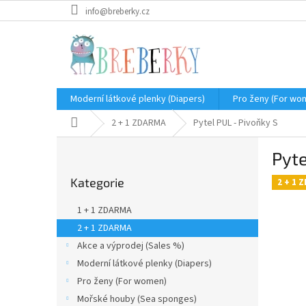
Přejít
info@breberky.cz
na
obsah
Moderní látkové plenky (Diapers)
Pro ženy (For wo
Domů
2 + 1 ZDARMA
Pytel PUL - Pivoňky S
P
Pyte
o
Přeskočit
s
Kategorie
kategorie
2 + 1 
t
r
1 + 1 ZDARMA
a
2 + 1 ZDARMA
n
Akce a výprodej (Sales %)
n
í
Moderní látkové plenky (Diapers)
p
Pro ženy (For women)
a
Mořské houby (Sea sponges)