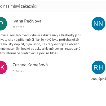
Ivana Pečivová
IP
NN
Hodnocení obchodu je 5 z 5 hvězdiček.
28.7.2026
zovala jsem látkovací výbavu z druhé ruky a Breberky jsou
živatelsky nejpříjemnější. Takže když bylo potřeba ještě
ké kousky doplnit, bylo jasno, na který e-shop se obrátit.
emné materiály, hezké potisky a hlavně cením i rozepsané
hny informace o látkování a péči na blogu
Zuzana Kamešová
ZK
RH
Hodnocení obchodu je 5 z 5 hvězdiček.
23.5.2026
Ano, úpln