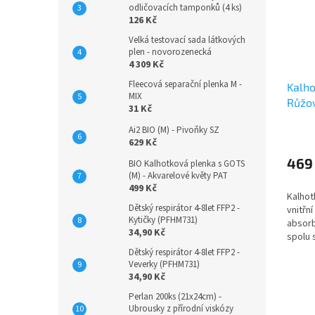
odličovacích tamponků (4 ks)
126 Kč
Velká testovací sada látkových
plen - novorozenecká
4 309 Kč
Fleecová separační plenka M -
Kalho
MIX
Růžov
31 Kč
velur
Ai2 BIO (M) - Pivoňky SZ
629 Kč
469
BIO Kalhotková plenka s GOTS
(M) - Akvarelové květy PAT
499 Kč
Kalhot
Dětský respirátor 4-8let FFP2 -
vnitřní
Kytičky (PFHM731)
absorb
34,90 Kč
spolu 
jádry 
Dětský respirátor 4-8let FFP2 -
varian
Veverky (PFHM731)
34,90 Kč
řasené.
Perlan 200ks (21x24cm) -
Ubrousky z přírodní viskózy