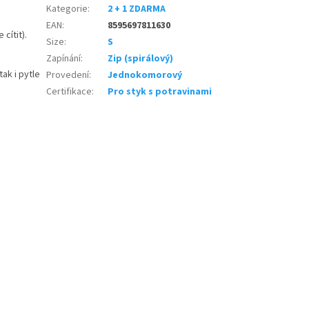
Kategorie
:
2 + 1 ZDARMA
EAN
:
8595697811630
 cítit).
Size
:
S
Zapínání
:
Zip (spirálový)
,
ak i pytle
Provedení
:
Jednokomorový
Certifikace
:
Pro styk s potravinami