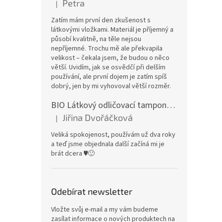
Petra
|
Hodnocení produktu je 5 z 5 hvězdiček.
Zatím mám první den zkušenost s
látkovými vložkami. Materiál je příjemný a
působí kvalitně, na těle nejsou
nepříjemné. Trochu mě ale překvapila
velikost – čekala jsem, že budou o něco
větší. Uvidím, jak se osvědčí při delším
používání, ale první dojem je zatím spíš
dobrý, jen by mi vyhovoval větší rozměr.
BIO Látkový odličovací tamponek: Barevné bambusovo-biobavlněné froté
Jiřina Dvořáčková
|
Hodnocení produktu je 5 z 5 hvězdiček.
Veliká spokojenost, používám už dva roky
a teď jsme objednala další začíná mi je
brát dcera ♥️🙂
Odebírat newsletter
Vložte svůj e-mail a my vám budeme
zasílat informace o nových produktech na