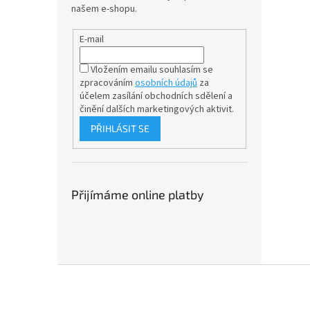
našem e-shopu.
E-mail
Vložením emailu souhlasím se
zpracováním
osobních údajů
za
účelem
zasílání obchodních sdělení a
činění dalších marketingových aktivit.
PŘIHLÁSIT SE
Přijímáme online platby
Z
á
p