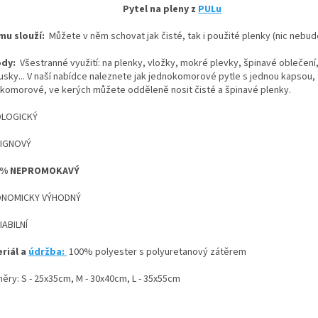
Pytel na pleny z
PULu
mu slouží:
Můžete v něm schovat jak čisté, tak i použité plenky (nic nebude
ody:
Všestranné využití: na plenky, vložky, mokré plevky, špinavé oblečení
usky... V naší nabídce naleznete jak jednokomorové pytle s jednou kapsou, t
komorové, ve kerých můžete odděleně nosit čisté a špinavé plenky.
OLOGICKÝ
SIGNOVÝ
00% NEPROMOKAVÝ
ONOMICKY VÝHODNÝ
IABILNÍ
riál a
údržba:
100% polyester s polyuretanový zátěrem
ěry: S - 25x35cm, M - 30x40cm, L - 35x55cm