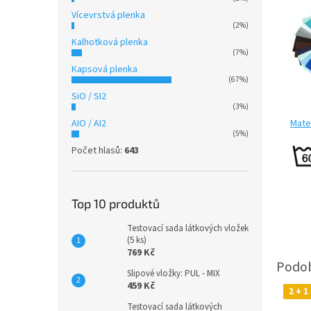
Vícevrstvá plenka
(2%)
Kalhotková plenka
(7%)
Kapsová plenka
(67%)
SiO / SI2
(3%)
Mater
AIO / AI2
(5%)
Počet hlasů:
643
Top 10 produktů
Testovací sada látkových vložek
(5 ks)
769 Kč
Slipové vložky: PUL - MIX
459 Kč
2 + 
Testovací sada látkových