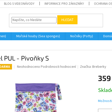
BLOG S VIDEONÁVODY
INFORMACE PRO ZÁKAZNÍKY
OCHRANA OS
HLEDAT
men)
Mořské houby (Sea sponges)
Nočníky (Potty)
Domá
l PUL - Pivoňky S
Průměrné
Neohodnoceno
Podrobnosti hodnocení
Značka:
Breberky
ZDARMA
hodnocení
produktu
359
je
0,0
Měrná
Skla
z
cena:
5
hvězdiček.
Možnosti