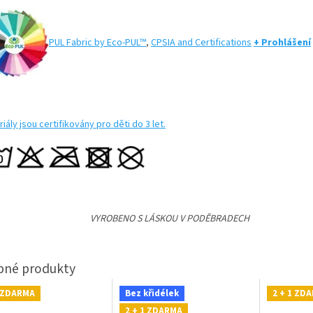
PUL Fabric by Eco-PUL™
,
CPSIA and Certifications
+ Prohlášení
iály jsou certifikovány pro děti do 3 let.
VYROBENO S LÁSKOU V PODĚBRADECH
1 ZDARMA
Bez křidélek
2 + 1 ZD
2 + 1 ZDARMA