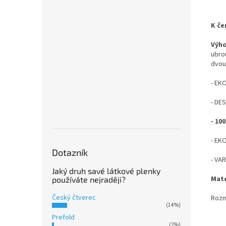
K če
Výh
ubro
dvou
- EK
- DE
- 1
- EK
Dotazník
- VAR
Jaký druh savé látkové plenky
Mate
používáte nejraději?
Český čtverec
Rozm
(14%)
Prefold
(2%)