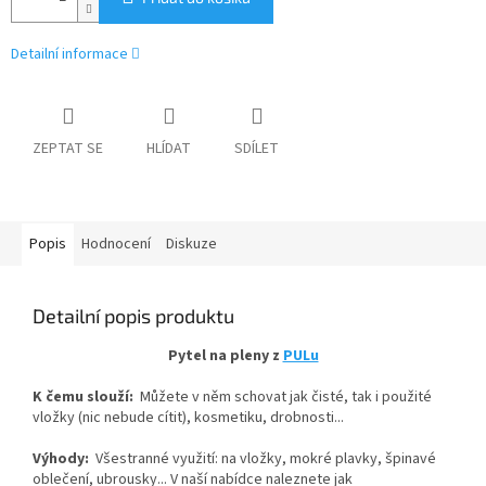
Detailní informace
ZEPTAT SE
HLÍDAT
SDÍLET
Popis
Hodnocení
Diskuze
Detailní popis produktu
Pytel na pleny z
PULu
K čemu slouží:
Můžete v něm schovat jak čisté, tak i použité
vložky (nic nebude cítit), kosmetiku, drobnosti...
Výhody:
Všestranné využití: na vložky, mokré plavky, špinavé
oblečení, ubrousky... V naší nabídce naleznete jak