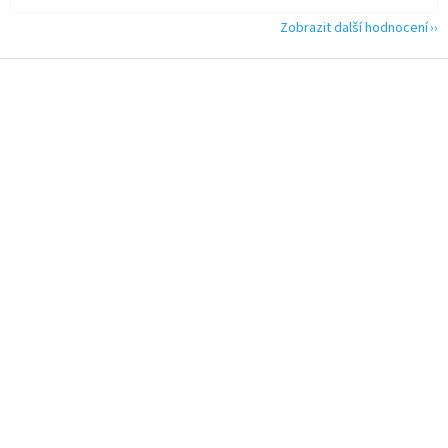
Zobrazit další hodnocení
Z
á
p
a
t
í