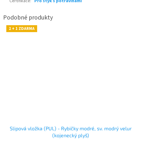
Certifikace
:
Pro styk s potravinami
2 + 1 ZDARMA
Slipová vložka (PUL) - Rybičky modré, sv. modrý velur
(kojenecký plyš)