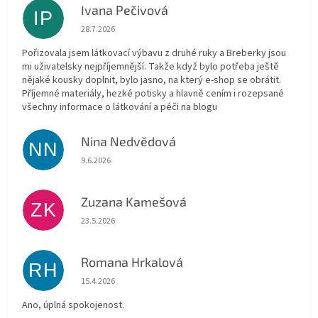
Ivana Pečivová
IP
Hodnocení obchodu je 5 z 5 hvězdiček.
28.7.2026
Pořizovala jsem látkovací výbavu z druhé ruky a Breberky jsou
mi uživatelsky nejpříjemnější. Takže když bylo potřeba ještě
nějaké kousky doplnit, bylo jasno, na který e-shop se obrátit.
Příjemné materiály, hezké potisky a hlavně cením i rozepsané
všechny informace o látkování a péči na blogu
Nina Nedvědová
NN
Hodnocení obchodu je 5 z 5 hvězdiček.
9.6.2026
Zuzana Kamešová
ZK
Hodnocení obchodu je 5 z 5 hvězdiček.
23.5.2026
Romana Hrkalová
RH
Hodnocení obchodu je 5 z 5 hvězdiček.
15.4.2026
Ano, úplná spokojenost.