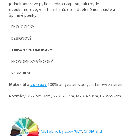
jednokomorové pytle s jednou kapsou, tak i pytle
dvoukomorové, ve kterých můžete odděleně nosit čisté a
špinavé plenky.
- EKOLOGICKÝ
- DESIGNOVÝ
- 100% NEPROMOKAVÝ
- EKONOMICKY VÝHODNÝ
- VARIABILNÍ
Materiál a
údržba:
100% polyester s polyuretanový zátěrem
Rozměry: XS - 24x17cm, S - 25x35cm, M - 30x40cm, L - 35x55cm
PUL Fabric by Eco-PUL™
,
CPSIA and