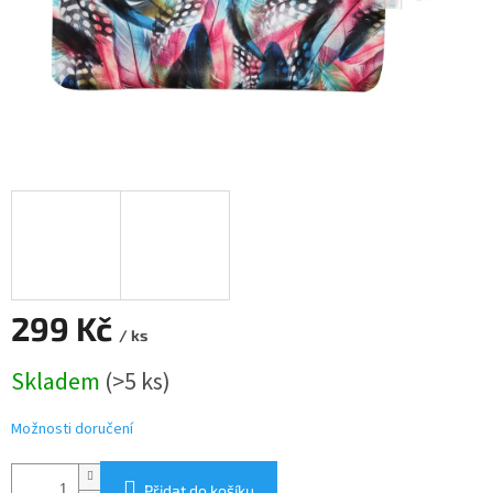
299 Kč
/ ks
Měrná
Skladem
(>5 ks)
cena:
Možnosti doručení
Přidat do košíku