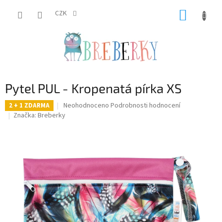
Přejít
NÁKUP
na
CZK
obsah
KOŠÍK
Pytel PUL - Kropenatá pírka XS
Průměrné
Neohodnoceno
Podrobnosti hodnocení
2 + 1 ZDARMA
hodnocení
Značka:
Breberky
produktu
je
0,0
z
5
hvězdiček.