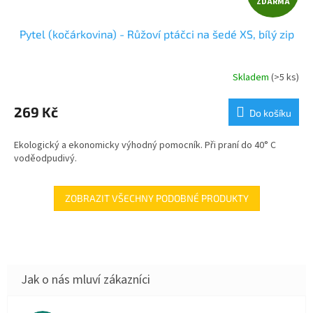
ZDARMA
D
Pytel (kočárkovina) - Růžoví ptáčci na šedé XS, bílý zip
A
R
Skladem
(>5 ks)
M
269 Kč
Do košíku
A
Ekologický a ekonomicky výhodný pomocník. Při praní do 40° C
voděodpudivý.
ZOBRAZIT VŠECHNY PODOBNÉ PRODUKTY