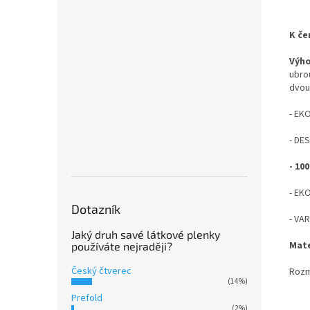
K če
Výh
ubro
dvou
- EK
- DE
- 1
- EK
Dotazník
- VAR
Jaký druh savé látkové plenky
Mate
používáte nejraději?
Český čtverec
Rozm
(14%)
Prefold
(2%)