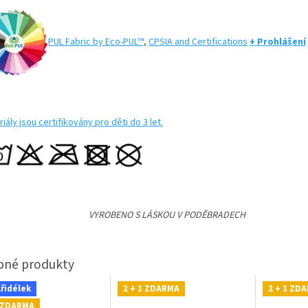
PUL Fabric by Eco-PUL™
,
CPSIA and Certifications
+ Prohlášení
iály jsou certifikovány pro děti do 3 let.
VYROBENO S LÁSKOU V PODĚBRADECH
křidélek
2 + 1 ZDARMA
2 + 1 ZD
1 ZDARMA