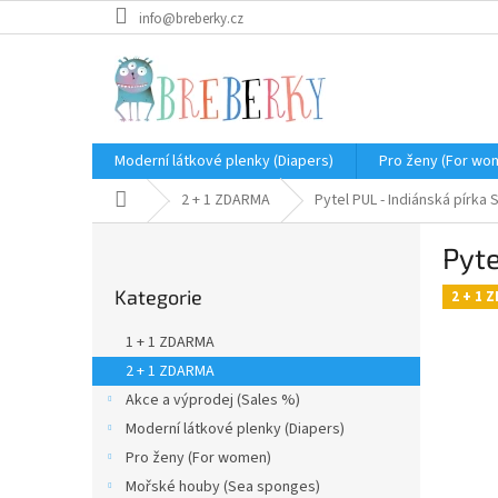
Přejít
info@breberky.cz
na
obsah
Moderní látkové plenky (Diapers)
Pro ženy (For wo
Domů
2 + 1 ZDARMA
Pytel PUL - Indiánská pírka 
P
Pyte
o
Přeskočit
s
Kategorie
kategorie
2 + 1 
t
r
1 + 1 ZDARMA
a
2 + 1 ZDARMA
n
Akce a výprodej (Sales %)
n
í
Moderní látkové plenky (Diapers)
p
Pro ženy (For women)
a
Mořské houby (Sea sponges)