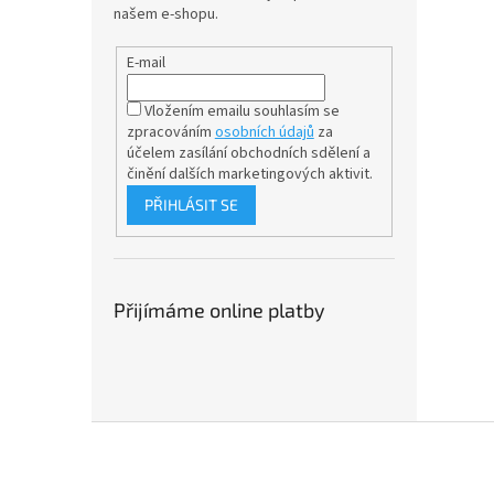
našem e-shopu.
E-mail
Vložením emailu souhlasím se
zpracováním
osobních údajů
za
účelem
zasílání obchodních sdělení a
činění dalších marketingových aktivit.
PŘIHLÁSIT SE
Přijímáme online platby
Z
á
p