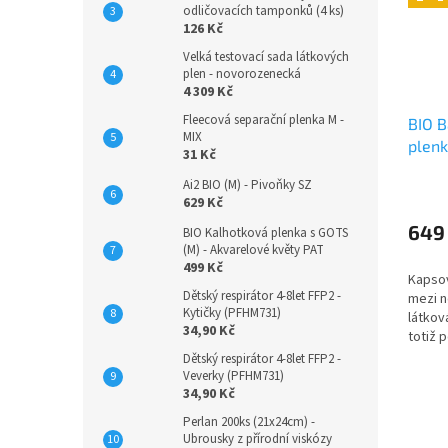
odličovacích tamponků (4 ks)
126 Kč
Velká testovací sada látkových
plen - novorozenecká
4 309 Kč
Fleecová separační plenka M -
BIO 
MIX
plenk
31 Kč
mrak
Ai2 BIO (M) - Pivoňky SZ
Průmě
629 Kč
hodno
produ
649
BIO Kalhotková plenka s GOTS
je
(M) - Akvarelové květy PAT
5,0
499 Kč
Kapsov
z
Dětský respirátor 4-8let FFP2 -
mezi n
5
Kytičky (PFHM731)
látkov
hvězdi
34,90 Kč
totiž 
jako p
Dětský respirátor 4-8let FFP2 -
proto j
Veverky (PFHM731)
34,90 Kč
Perlan 200ks (21x24cm) -
Ubrousky z přírodní viskózy