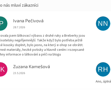
Ivana Pečivová
IP
NN
Hodnocení obchodu je 5 z 5 hvězdiček.
28.7.2026
zovala jsem látkovací výbavu z druhé ruky a Breberky jsou
živatelsky nejpříjemnější. Takže když bylo potřeba ještě
ké kousky doplnit, bylo jasno, na který e-shop se obrátit.
emné materiály, hezké potisky a hlavně cením i rozepsané
hny informace o látkování a péči na blogu
Zuzana Kamešová
ZK
RH
Hodnocení obchodu je 5 z 5 hvězdiček.
23.5.2026
Ano, úpln