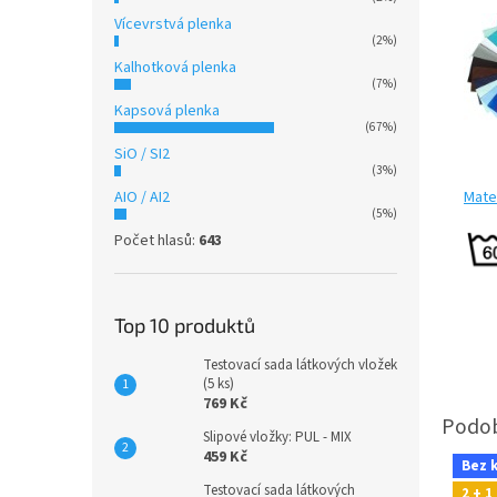
Vícevrstvá plenka
(2%)
Kalhotková plenka
(7%)
Kapsová plenka
(67%)
SiO / SI2
(3%)
Mater
AIO / AI2
(5%)
Počet hlasů:
643
Top 10 produktů
Testovací sada látkových vložek
(5 ks)
769 Kč
Slipové vložky: PUL - MIX
459 Kč
Bez 
Testovací sada látkových
2 + 