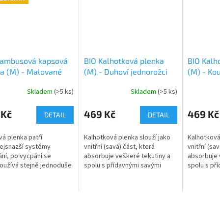
Bambusová kapsová
BIO Kalhotková plenka
BIO Kalh
a (M) - Malované
(M) - Duhoví jednorožci
(M) - Kou
y PAT
na růžové SZ, bílé
fialové p
Skladem
(>5 ks)
Skladem
(>5 ks)
rné
patentky
cení
ktu
 Kč
469 Kč
469 Kč
DETAIL
DETAIL
á plenka patří
Kalhotková plenka slouží jako
Kalhotková
ejsnazší systémy
vnitřní (savá) část, která
vnitřní (sav
ání, po vycpání se
absorbuje veškeré tekutiny a
absorbuje 
ček.
používá stejně jednoduše
spolu s přídavnými savými
spolu s př
lena jednorázová a
jádry tvoří jednu z najsavějších
jádry tvoří
e velmi...
variant přebalení. Jemně
variant př
řasené...
řasené...