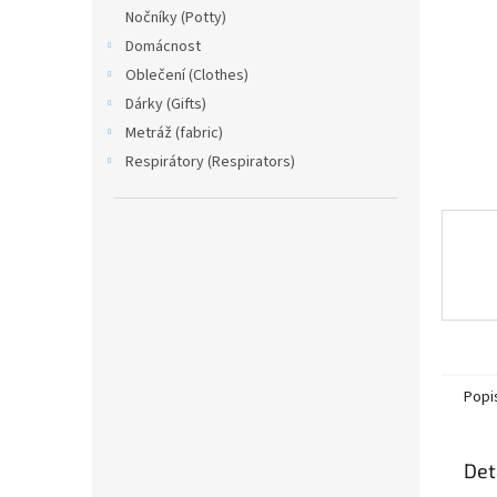
n
Nočníky (Potty)
e
Domácnost
l
Oblečení (Clothes)
Dárky (Gifts)
Metráž (fabric)
Respirátory (Respirators)
Popi
Det