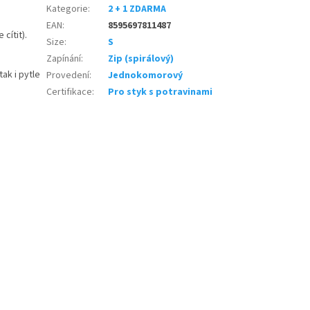
Kategorie
:
2 + 1 ZDARMA
EAN
:
8595697811487
 cítit).
Size
:
S
Zapínání
:
Zip (spirálový)
,
ak i pytle
Provedení
:
Jednokomorový
Certifikace
:
Pro styk s potravinami