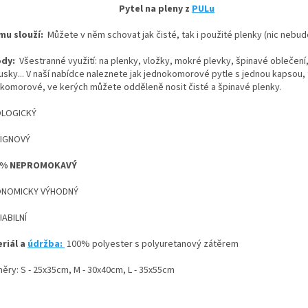
Pytel na pleny z
PULu
mu slouží:
Můžete v něm schovat jak čisté, tak i použité plenky (nic nebude
ody:
Všestranné využití: na plenky, vložky, mokré plevky, špinavé oblečení
usky... V naší nabídce naleznete jak jednokomorové pytle s jednou kapsou, t
komorové, ve kerých můžete odděleně nosit čisté a špinavé plenky.
OLOGICKÝ
SIGNOVÝ
00% NEPROMOKAVÝ
ONOMICKY VÝHODNÝ
IABILNÍ
riál a
údržba:
100% polyester s polyuretanový zátěrem
ěry: S - 25x35cm, M - 30x40cm, L - 35x55cm