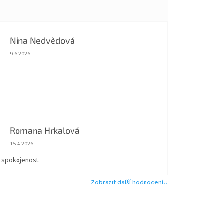
Nina Nedvědová
Hodnocení obchodu je 5 z 5 hvězdiček.
9.6.2026
Romana Hrkalová
Hodnocení obchodu je 5 z 5 hvězdiček.
15.4.2026
á spokojenost.
Zobrazit další hodnocení