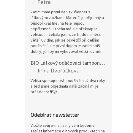
Petra
|
Hodnocení produktu je 5 z 5 hvězdiček.
Zatím mám první den zkušenost s
látkovými vložkami. Materiál je příjemný a
působí kvalitně, na těle nejsou
nepříjemné. Trochu mě ale překvapila
velikost – čekala jsem, že budou o něco
větší. Uvidím, jak se osvědčí při delším
používání, ale první dojem je zatím spíš
dobrý, jen by mi vyhovoval větší rozměr.
BIO Látkový odličovací tamponek: Barevné bambusovo-biobavlněné froté
Jiřina Dvořáčková
|
Hodnocení produktu je 5 z 5 hvězdiček.
Veliká spokojenost, používám už dva roky
a teď jsme objednala další začíná mi je
brát dcera ♥️🙂
Odebírat newsletter
Vložte svůj e-mail a my vám budeme
zasílat informace o nových produktech na