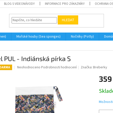
BLOG S VIDEONÁVODY
INFORMACE PRO ZÁKAZNÍKY
OCHRANA OS
HLEDAT
men)
Mořské houby (Sea sponges)
Nočníky (Potty)
Domá
S
l PUL - Indiánská pírka S
Průměrné
Neohodnoceno
Podrobnosti hodnocení
Značka:
Breberky
ZDARMA
hodnocení
produktu
359
je
0,0
Měrná
Skla
z
cena:
5
hvězdiček.
Možnosti