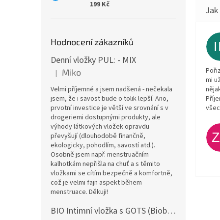
199 Kč
Hodnocení zákazníků
Denní vložky PUL: - MIX
Poři
Miko
|
Hodnocení produktu je 5 z 5 hvězdiček.
mi u
Velmi příjemné a jsem nadšená - nečekala
něja
jsem, že i savost bude o tolik lepší. Ano,
Příj
prvotní investice je větší ve srovnání s v
všec
drogeriemi dostupnými produkty, ale
výhody látkových vložek opravdu
převyšují (dlouhodobě finančně,
ekologicky, pohodlím, savostí atd.).
Osobně jsem např. menstruačním
kalhotkám nepřišla na chuť a s těmito
vložkami se cítím bezpečně a komfortně,
což je velmi fajn aspekt během
menstruace. Děkuji!
BIO Intimní vložka s GOTS (Biobavlněný úplet) - Malované pivoňky v hořčicové