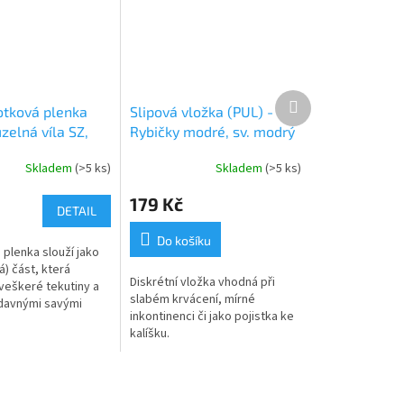
Další
otková plenka
Slipová vložka (PUL) -
produkt
zelná víla SZ,
Rybičky modré, sv. modrý
atentky
velur (kojenecký plyš)
Skladem
(>5 ks)
Skladem
(>5 ks)
179 Kč
DETAIL
Do košíku
 plenka slouží jako
á) část, která
Diskrétní vložka vhodná při
veškeré tekutiny a
slabém krvácení, mírné
ídavnými savými
inkontinenci či jako pojistka ke
 jednu z najsavějších
kalíšku.
ebalení. Jemně