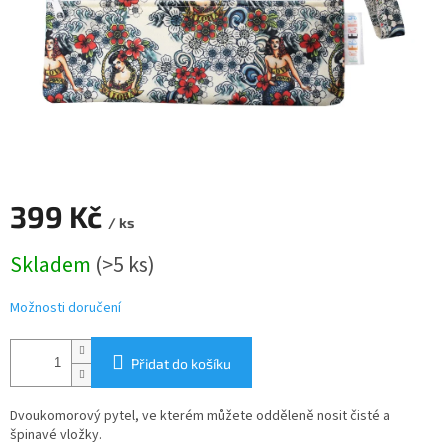
399 Kč
/ ks
Měrná
Skladem
(>5 ks)
cena:
Možnosti doručení
Přidat do košíku
Dvoukomorový pytel, ve kterém můžete odděleně nosit čisté a
špinavé vložky.