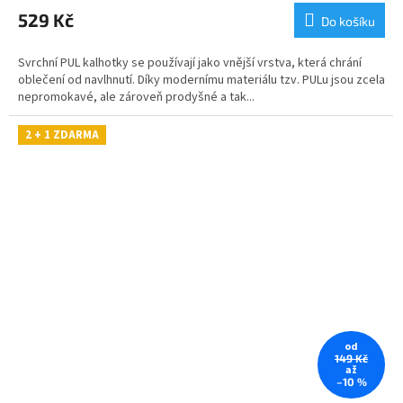
529 Kč
Do košíku
Svrchní PUL kalhotky se používají jako vnější vrstva, která chrání
oblečení od navlhnutí. Díky modernímu materiálu tzv. PULu jsou zcela
nepromokavé, ale zároveň prodyšné a tak...
2 + 1 ZDARMA
od
149 Kč
až
–10 %