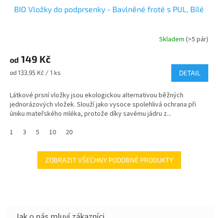
BIO Vložky do podprsenky - Bavlněné froté s PUL, Bílé
Skladem
(>5 pár)
Průměrné
hodnocení
149 Kč
produktu
od
je
Měrná
od 133,95 Kč / 1 ks
DETAIL
4,0
cena:
z
Látkové prsní vložky jsou ekologickou alternativou běžných
5
jednorázových vložek. Slouží jako vysoce spolehlivá ochrana při
hvězdiček.
úniku mateřského mléka, protože díky savému jádru z...
1
3
5
10
20
ZOBRAZIT VŠECHNY PODOBNÉ PRODUKTY