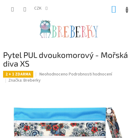
Přejít
NÁKUP
na
CZK
obsah
KOŠÍK
Pytel PUL dvoukomorový - Mořská
diva XS
Průměrné
Neohodnoceno
Podrobnosti hodnocení
2 + 1 ZDARMA
hodnocení
Značka:
Breberky
produktu
je
0,0
z
5
hvězdiček.