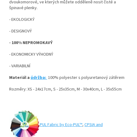
dvoukomorové, ve kterých můžete odděleně nosit čisté a
špinavé plenky.
- EKOLOGICKÝ
- DESIGNOVÝ
- 100% NEPROMOKAVÝ
- EKONOMICKY VÝHODNÝ
- VARIABILNÍ
Materiál a
údržba:
100% polyester s polyuretanový zátěrem
Rozměry: XS - 24x17cm, S - 25x35cm, M - 30x40cm, L - 35x55cm
PUL Fabric by Eco-PUL™
,
CPSIA and