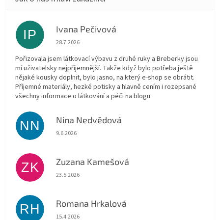
Ivana Pečivová
IP
Hodnocení obchodu je 5 z 5 hvězdiček.
28.7.2026
Pořizovala jsem látkovací výbavu z druhé ruky a Breberky jsou
mi uživatelsky nejpříjemnější. Takže když bylo potřeba ještě
nějaké kousky doplnit, bylo jasno, na který e-shop se obrátit.
Příjemné materiály, hezké potisky a hlavně cením i rozepsané
všechny informace o látkování a péči na blogu
Nina Nedvědová
NN
Hodnocení obchodu je 5 z 5 hvězdiček.
9.6.2026
Zuzana Kamešová
ZK
Hodnocení obchodu je 5 z 5 hvězdiček.
23.5.2026
Romana Hrkalová
RH
Hodnocení obchodu je 5 z 5 hvězdiček.
15.4.2026