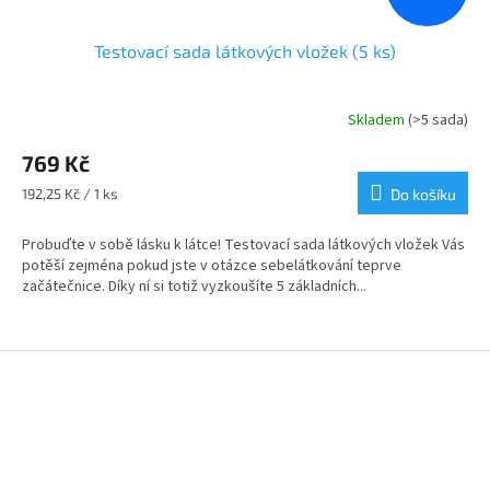
Testovací sada látkových vložek (5 ks)
Skladem
(>5 sada)
Průměrné
hodnocení
769 Kč
produktu
je
Měrná
192,25 Kč / 1 ks
Do košíku
4,7
cena:
z
Probuďte v sobě lásku k látce! Testovací sada látkových vložek Vás
5
potěší zejména pokud jste v otázce sebelátkování teprve
hvězdiček.
začátečnice. Díky ní si totiž vyzkoušíte 5 základních...
Z
á
p
a
t
í