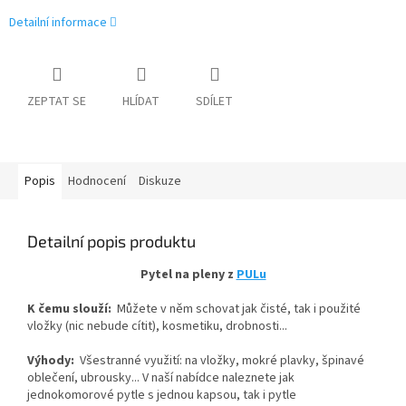
Detailní informace
ZEPTAT SE
HLÍDAT
SDÍLET
Popis
Hodnocení
Diskuze
Detailní popis produktu
Pytel na pleny z
PULu
K čemu slouží:
Můžete v něm schovat jak čisté, tak i použité
vložky (nic nebude cítit), kosmetiku, drobnosti...
Výhody:
Všestranné využití: na vložky, mokré plavky, špinavé
oblečení, ubrousky... V naší nabídce naleznete jak
jednokomorové pytle s jednou kapsou, tak i pytle