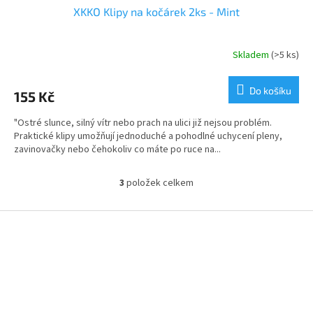
XKKO Klipy na kočárek 2ks - Mint
Skladem
(>5 ks)
Do košíku
155 Kč
"Ostré slunce, silný vítr nebo prach na ulici již nejsou problém.
Praktické klipy umožňují jednoduché a pohodlné uchycení pleny,
zavinovačky nebo čehokoliv co máte po ruce na...
3
položek celkem
O
v
l
Z
á
á
d
p
a
a
c
t
í
í
p
r