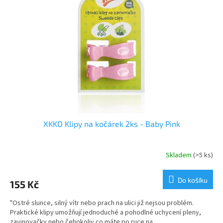
s
u
p
k
r
t
o
ů
d
u
k
t
ů
XKKO Klipy na kočárek 2ks - Baby Pink
Skladem
(>5 ks)
Do košíku
155 Kč
"Ostré slunce, silný vítr nebo prach na ulici již nejsou problém.
Praktické klipy umožňují jednoduché a pohodlné uchycení pleny,
zavinovačky nebo čehokoliv co máte po ruce na...