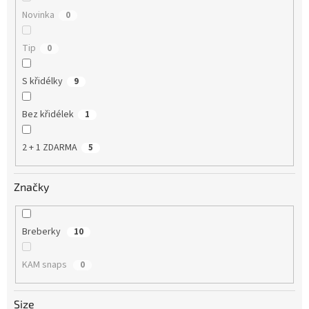
Novinka
0
Tip
0
S křidélky
9
Bez křidélek
1
2 + 1 ZDARMA
5
Značky
Breberky
10
KAM snaps
0
Size