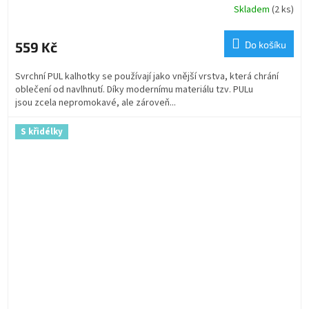
Skladem
(2 ks)
559 Kč
Do košíku
Svrchní PUL kalhotky se používají jako vnější vrstva, která chrání
oblečení od navlhnutí. Díky modernímu materiálu tzv. PULu
jsou zcela nepromokavé, ale zároveň...
S křidélky