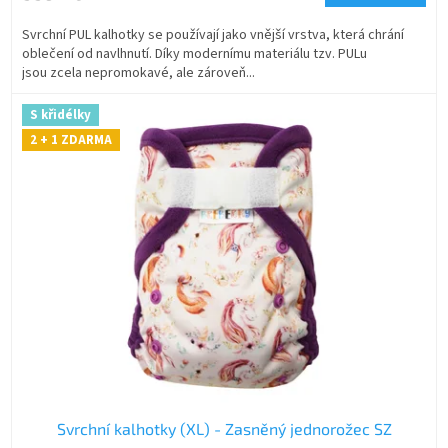
Svrchní PUL kalhotky se používají jako vnější vrstva, která chrání
oblečení od navlhnutí. Díky modernímu materiálu tzv. PULu
jsou zcela nepromokavé, ale zároveň...
S křidélky
2 + 1 ZDARMA
Svrchní kalhotky (XL) - Zasněný jednorožec SZ