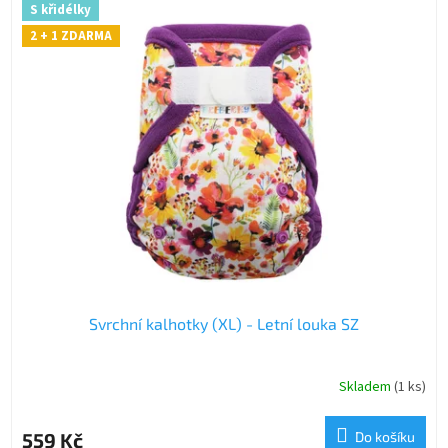
S křidélky
2 + 1 ZDARMA
Svrchní kalhotky (XL) - Letní louka SZ
Skladem
(1 ks)
559 Kč
Do košíku