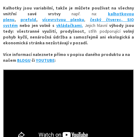
Kalhotky jsou variabilní, takže je můžete používat na všechny
vnitřní savé vrstvy
např. na:
kalhotkovou
plenu
,
prefold
,
vícevrstvou plenku
,
český čtverec,
SIO
systém
nebo jen volně
s
vkládačkami.
Jejich hlavní
výhody jsou
tedy: všestranné využití, prodyšnost,
střih podporující
volný
pohyb kyčlí, nenáročná údržba a samozřejmě ani ekologická a
ekonomická stránka nezůstávají v pozadí.
Více informací naleznete přímo v popisu daného produktu a na
našem
BLOGU
či
YOUTUBE
: