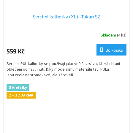
Svrchní kalhotky (XL) -Tukan SZ
Skladem
(4 ks)
559 Kč
Do košíku
Svrchní PUL kalhotky se používají jako vnější vrstva, která chrání
oblečení od navlhnutí. Díky modernímu materiálu tzv. PULu
jsou zcela nepromokavé, ale zároveň...
S křidélky
2 + 1 ZDARMA