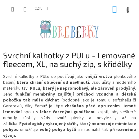
Přejít
NÁKUP
na
CZK
obsah
KOŠÍK
Svrchní kalhotky z PULu - Lemované
fleecem, XL, na suchý zip, s křidélky
Svrchní kalhotky z PULu se používají jako
vnější vrstva
plenkového
balení,
která chrání oblečení od navlhnutí.
Jsou ušity z moderního
materiálu tzv.
PULu, který je nepromokavý, ale zároveň prodyšný
.
Jeho
funkční membrány zajišťují průchod vzduchu a
dětská
pokožka tak může dýchat
(podobně jako je tomu u softshellu či
Goretexu), díky čemuž
je lépe
chráněna před opruzením
.
Jemné
lemování
spolu s
lehce řasenými gumičkami
zajistí, aby veškeré
nehody zůstaly vždy uvnitř plenky a nevylézaly až na
zádíčka.
Fyziologicky vykrojený střih, který neomezuje miminko v
pohybu
umožňuje
volný pohyb kyčlí
a napomahá tak
přirozenému
vývoji
.