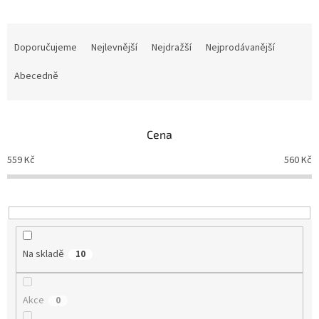
Ř
a
Doporučujeme
Nejlevnější
Nejdražší
Nejprodávanější
z
e
Abecedně
n
í
p
Cena
r
o
559
Kč
560
Kč
d
u
k
t
ů
Na skladě
10
Akce
0