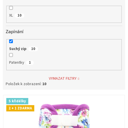
XL
10
Zapínání
Suchý zip
10
Patentky
1
VYMAZAT FILTRY
Položek k zobrazení:
10
V
S křidélky
ý
2 + 1 ZDARMA
p
i
s