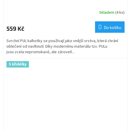
Skladem
(4 ks)
559 Kč
Do košíku
Svrchní PUL kalhotky se používají jako vnější vrstva, která chrání
oblečení od navlhnutí. Díky modernímu materiálu tzv. PULu
jsou zcela nepromokavé, ale zároveň...
S křidélky