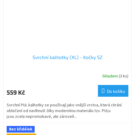
Svrchní kalhotky (XL) - Kočky SZ
Skladem
(3 ks)
559 Kč
Do košíku
Svrchní PUL kalhotky se používají jako vnější vrstva, která chrání
oblečení od navlhnutí. Díky modernímu materiálu tzv. PULu
jsou zcela nepromokavé, ale zároveň...
Bez křidélek