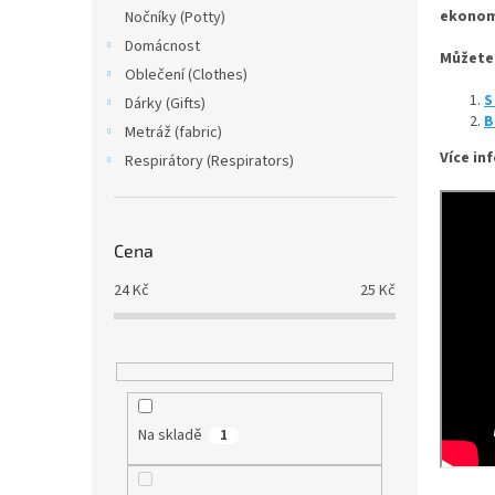
n
ekonomi
Nočníky (Potty)
e
Domácnost
l
Můžete 
Oblečení (Clothes)
S
Dárky (Gifts)
B
Metráž (fabric)
Více in
Respirátory (Respirators)
Cena
24
Kč
25
Kč
Na skladě
1