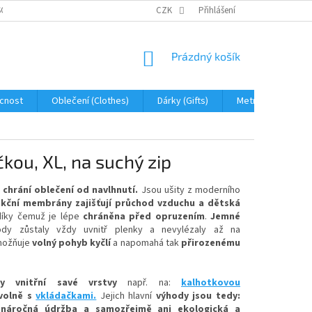
OBNÍCH ÚDAJŮ
JAK NA REKLAMACI A VRÁCENÍ ZBOŽÍ
CZK
Přihlášení
PROHLÁŠENÍ 
NÁKUPNÍ
Prázdný košík
KOŠÍK
cnost
Oblečení (Clothes)
Dárky (Gifts)
Metráž (fabric)
kou, XL, na suchý zip
 chrání oblečení od navlhnutí.
Jsou ušity z moderního
nkční membrány zajišťují průchod vzduchu a
dětská
 díky čemuž
je lépe
chráněna před opruzením
.
Jemné
dy zůstaly vždy uvnitř plenky a nevylézaly až na
ožňuje
volný pohyb kyčlí
a napomahá tak
přirozenému
y vnitřní savé vrstvy
např. na:
kalhotkovou
volně
s
vkládačkami.
Jejich hlavní
výhody jsou tedy:
enáročná údržba a samozřejmě ani ekologická a