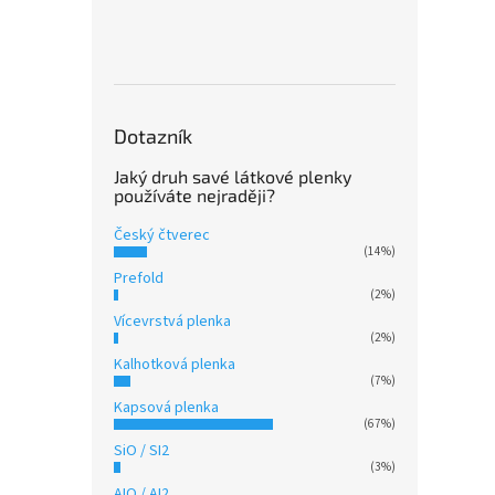
Dotazník
Jaký druh savé látkové plenky
používáte nejraději?
Český čtverec
(14%)
Prefold
(2%)
Vícevrstvá plenka
(2%)
Kalhotková plenka
(7%)
Kapsová plenka
(67%)
SiO / SI2
(3%)
AIO / AI2