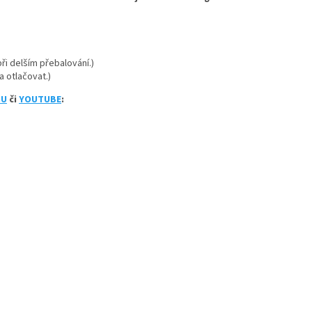
při delším přebalování.)
a otlačovat.)
GU
či
YOUTUBE
: