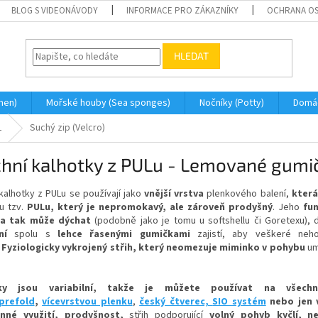
BLOG S VIDEONÁVODY
INFORMACE PRO ZÁKAZNÍKY
OCHRANA OS
HLEDAT
men)
Mořské houby (Sea sponges)
Nočníky (Potty)
Domá
L
Suchý zip (Velcro)
hní kalhotky z PULu - Lemované gumič
kalhotky z PULu se používají jako
vnější vrstva
plenkového balení,
která
lu tzv.
PULu, který je nepromokavý, ale zároveň prodyšný
. Jeho
fu
a tak může dýchat
(podobně jako je tomu u softshellu či Goretexu),
ní
spolu s
lehce řasenými gumičkami
zajistí, aby veškeré neho
.
Fyziologicky vykrojený střih, který neomezuje miminko v pohybu
um
ky jsou variabilní, takže je můžete používat na všechn
prefold
,
vícevrstvou plenku
,
český čtverec,
SIO systém
nebo jen 
anné využití, prodyšnost,
střih podporující
volný pohyb kyčlí, n