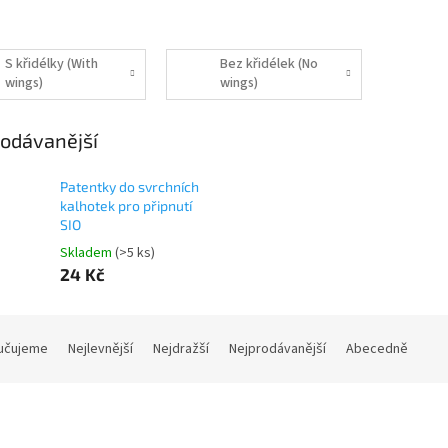
S křidélky (With
Bez křidélek (No
wings)
wings)
odávanější
Patentky do svrchních
kalhotek pro připnutí
SIO
Skladem
(>5 ks)
24 Kč
učujeme
Nejlevnější
Nejdražší
Nejprodávanější
Abecedně