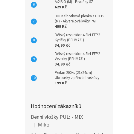
Ai2 BIO (M) - Pivoňky SZ
629 Kč
BIO Kalhotková plenka s GOTS
(M) - Akvarelové květy PAT
499 Kč
Dětský respirátor 4-8let FFP2 -
Kytičky (PFHM731)
34,90 Kč
Dětský respirátor 4-8let FFP2 -
Veverky (PFHM731)
34,90 Kč
Perlan 200ks (21x24cm) -
Ubrousky z přírodní viskózy
199 Kč
Hodnocení zákazníků
Denní vložky PUL: - MIX
Miko
|
Hodnocení produktu je 5 z 5 hvězdiček.