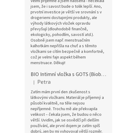
Velmi příjemné a jsem nadšená - nečekala
jsem, že i savost bude o tolik lepší. Ano,
prvotní investice je větší ve srovnání s v
drogeriemi dostupnými produkty, ale
výhody látkových vložek opravdu
převyšují (dlouhodobě finančně,
ekologicky, pohodlím, savostí atd.).
Osobně jsem např. menstruačním
kalhotkám nepřišla na chuť a s těmito
vložkami se cítím bezpečně a komfortně,
což je velmi fajn aspekt během
menstruace. Děkuji!
BIO Intimní vložka s GOTS (Biobavlněný úplet) - Malované pivoňky v hořčicové
Petra
|
Hodnocení produktu je 5 z 5 hvězdiček.
Zatím mám první den zkušenost s
látkovými vložkami. Materiál je příjemný a
působí kvalitně, na těle nejsou
nepříjemné. Trochu mě ale překvapila
velikost – čekala jsem, že budou o něco
větší. Uvidím, jak se osvědčí při delším
používání, ale první dojem je zatím spíš
dobrý, jen by mi vyhovoval větší rozměr.