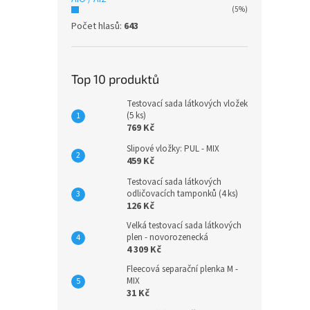
(5%)
Počet hlasů:
643
Top 10 produktů
Testovací sada látkových vložek
(5 ks)
769 Kč
Slipové vložky: PUL - MIX
459 Kč
Testovací sada látkových
odličovacích tamponků (4 ks)
126 Kč
Velká testovací sada látkových
plen - novorozenecká
4 309 Kč
Fleecová separační plenka M -
MIX
31 Kč