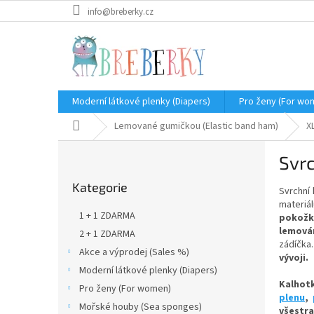
Přejít
info@breberky.cz
na
obsah
Moderní látkové plenky (Diapers)
Pro ženy (For wo
Domů
Lemované gumičkou (Elastic band ham)
X
P
Svrc
o
Přeskočit
s
Kategorie
kategorie
Svrchní 
t
materiá
r
1 + 1 ZDARMA
pokožk
a
lemová
2 + 1 ZDARMA
n
zádíčka
Akce a výprodej (Sales %)
n
vývoji
.
í
Moderní látkové plenky (Diapers)
Kalhot
p
Pro ženy (For women)
plenu
,
a
Mořské houby (Sea sponges)
všestr