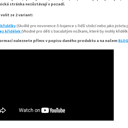
cká stránka nezůstávají v pozadí.
volit ze 2 variant:
 křidélky
(Skvělé pro novorence či kojence s řidší stolicí nebo jako jistota 
ez křidélek
(Vhodné pro děti s baculatými nožkami, které by mohly křidélk
formací naleznete přímo v popisu daného produktu a na našem
BLO