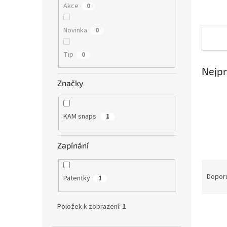
Akce
0
Novinka
0
Tip
0
Nejpr
Značky
KAM snaps
1
Zapínání
Ř
a
Dopor
Patentky
1
z
e
Položek k zobrazení:
1
V
n
ý
í