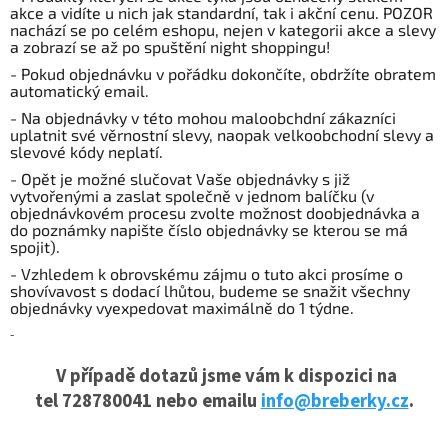
akce a vidíte u nich jak standardní, tak i akční cenu. POZOR
nachází se po celém eshopu, nejen v kategorii akce a slevy
a zobrazí se až po spuštění night shoppingu!
- Pokud objednávku v pořádku dokončíte, obdržíte obratem
automatický email.
- Na objednávky v této mohou maloobchdní zákazníci
uplatnit své věrnostní slevy, naopak velkoobchodní slevy a
slevové kódy neplatí.
- Opět je možné slučovat Vaše objednávky s již
vytvořenými a zaslat společně v jednom balíčku (v
objednávkovém procesu zvolte možnost doobjednávka a
do poznámky napište číslo objednávky se kterou se má
spojit).
- Vzhledem k obrovskému zájmu o tuto akci prosíme o
shovívavost s dodací lhůtou, budeme se snažit všechny
objednávky vyexpedovat maximálně do 1 týdne.
-
V případě dotazů jsme vám k dispozici na
tel 728780041 nebo emailu
info@breberky.cz
.