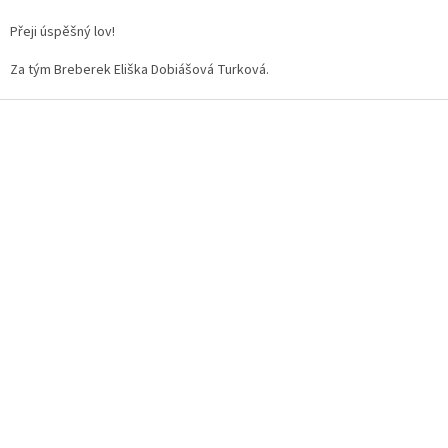
Přeji úspěšný lov!
Za tým Breberek Eliška Dobiášová Turková.
Z
á
p
a
t
í