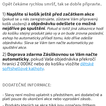
Opět čekáme rychlou smršť, tak se dobře připravte..
1)
Naplňte si košík ještě před začátkem akce
(pokud se u nás zaregistrujete, zůstane Vám připravený
a
objednávku odešlete co možná
košík uložený)
nejdříve po spuštění
.
Pokud si totiž jiná zákaznice hodí
do košíku stejný produkt jako vy a on bude zrovna poslední,
eshop ho automaticky přiřadí tomu, kdo dříve odešle
objednávku. Sleva se Vám tam načte automaticky po
spuštění akce.
2)
Doprava zdarma Zásilkovnou se Vám načte
automaticky
, pokud Vaše objednávka překročí
hranici 2 000Kč nebo do košíku vložíte
dětské
softshellové kalhoty
.
DODATEČNÉ INFORMACE:
- Slevy není možno uplatnit s předstihem, ani dodatečně a
platí pouze do ukončení akce nebo vyprodání zásob..
- Produkty kterých se akce týká jsou označeny štítkem