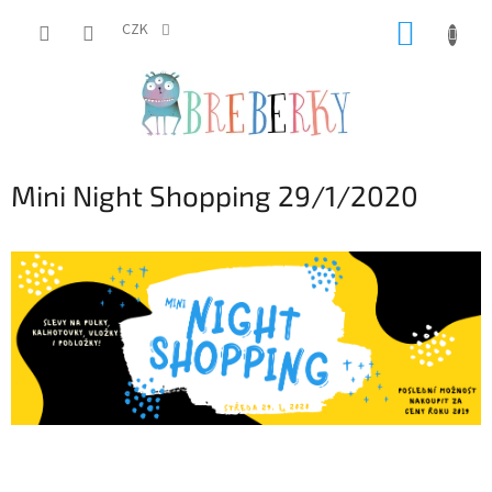
Přejít
NÁKUP
na
CZK
obsah
KOŠÍK
Mini Night Shopping 29/1/2020